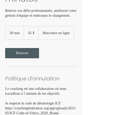
Relevez vos défis professionnels, améliorez votre
gestion d'équipe et embrassez le changement.
45 dollars
canadiens
30 min
3
45 $
Rencontre en ligne
0
m
i
n
Réserver
Politique d'annulation
Le coaching est une collaboration où nous
travaillons à l’atteinte de tes objectifs.
Je respecte le code de déontologie ICF.
https://coachingfederation.org/app/uploads/2021/
05/ICF-Code-of-Ethics_2020_Brand-