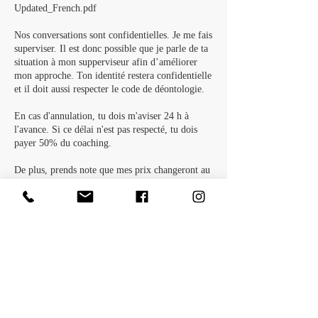
Updated_French.pdf
Nos conversations sont confidentielles. Je me fais
superviser. Il est donc possible que je parle de ta
situation à mon supperviseur afin d’améliorer
mon approche. Ton identité restera confidentielle
et il doit aussi respecter le code de déontologie.
En cas d'annulation, tu dois m'aviser 24 h à
l'avance. Si ce délai n'est pas respecté, tu dois
payer 50% du coaching.
De plus, prends note que mes prix changeront au
fur et à mesure que j'acquière de l'expérience
pour éventuellement atteindre 100 $/hr lorsque
j'aurai la certification ICF.
Je suis disponible pour répondre à tes questions
et j'ai hâte de continuer cette exploration avec toi
!
Tu peux me joindre par courriel
synbios.d.amelie@gmail.com ou texto au 514-