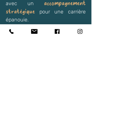
accompagnement
avec un
stratégique
pour une carrière
épanouie.
Coaching individuel:
Maîtrisez les
changements dans votre vie,
révélez votre pouvoir d'agir et
améliorez vos relations grâce à
une meilleure compréhension de
vous-même et des dynamiques
avec les autres grâce à
accompagnement
un
bienveillant.
Coaching de groupe :
Renforcez
votre esprit d'équipe ainsi que sa