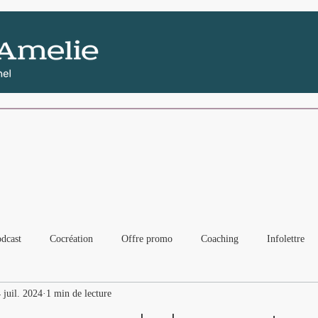
synbios.d.amelie@gmail.com
dcast
Cocréation
Offre promo
Coaching
Infolettre
 juil. 2024
1 min de lecture