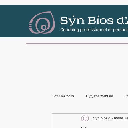
Accueil
Services
Qui suis-je ?
Plus
Tous les posts
Hygiène mentale
Po
Sýn bíos d'Amelie
14