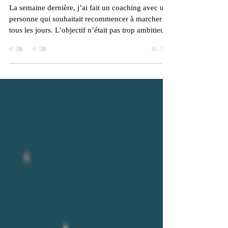
arrêter les automatismes.
La semaine dernière, j’ai fait un coaching avec une
personne qui souhaitait recommencer à marcher
tous les jours. L’objectif n’était pas trop ambitieux
: 15 minutes, et si c’était plus, tant mieux. Pourtant,
entre le quotidien, les échéanciers de ses projets et
la facilité de prendre son cellulaire pour se laisser
happer par le vortex du scroll, elle n’y arrivait pas.